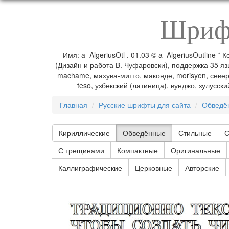
Шрифт
Имя: a_AlgeriusOtl . 01.03 © a_AlgeriusOutline 
(Дизайн и работа В. Чуфаровски), поддержка 35 язы
machame, махува-митто, маконде, morisyen, северн
teso, узбекский (латиница), вунджо, зулусс
Главная
Русские шрифты для сайта
Обведё
Кириллические
Обведённые
Стильные
С
С трещинами
Компактные
Оригинальные
Каллиграфические
Церковные
Авторские