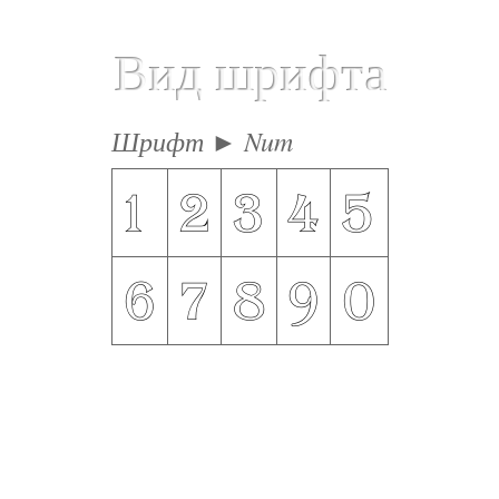
Вид шрифта
Шрифт ► Num
1
2
3
4
5
6
7
8
9
0