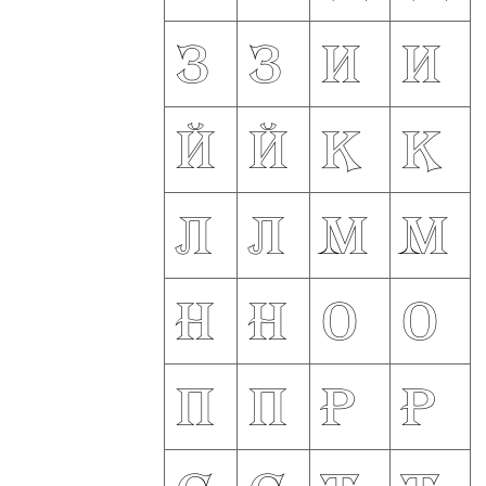
з
З
и
И
й
Й
к
К
л
Л
м
М
н
Н
о
О
п
П
р
Р