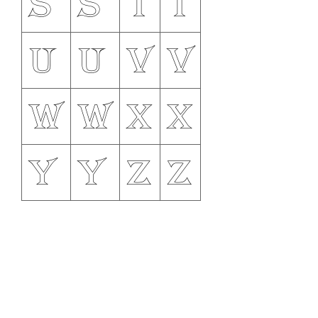
s
S
t
T
u
U
v
V
w
W
x
X
y
Y
z
Z