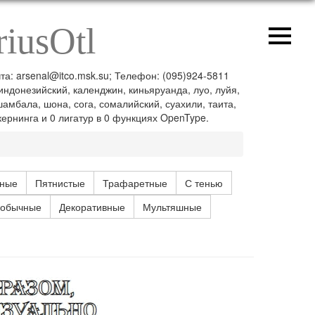
iusOtl
чта: arsenal@itco.msk.su; Телефон: (095)924-5811
 индонезийский, календжин, киньяруанда, луо, луйя,
амбала, шона, сога, сомалийский, суахили, таита,
кернинга и 0 лигатур в 0 функциях OpenType.
ные
Пятнистые
Трафаретные
С тенью
обычные
Декоративные
Мультяшные