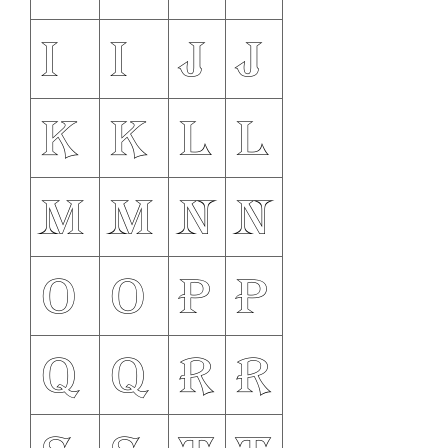
i
I
j
J
k
K
l
L
m
M
n
N
o
O
p
P
q
Q
r
R