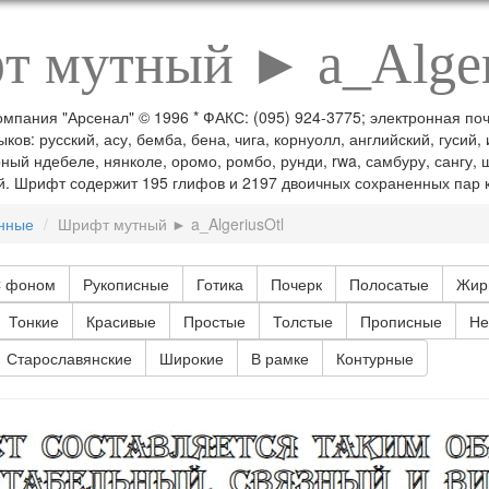
 мутный ► a_Alger
* Компания "Арсенал" © 1996 * ФАКС: (095) 924-3775; электронная по
ков: русский, асу, бемба, бена, чига, корнуолл, английский, гусий,
ый ндебеле, нянколе, оромо, ромбо, рунди, rwa, самбуру, сангу, ш
кий. Шрифт содержит 195 глифов и 2197 двоичных сохраненных пар 
нные
Шрифт мутный ► a_AlgeriusOtl
 фоном
Рукописные
Готика
Почерк
Полосатые
Жир
Тонкие
Красивые
Простые
Толстые
Прописные
Не
Старославянские
Широкие
В рамке
Контурные