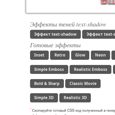
Эффекты теней text-shadow
Эффект text-shadow
Эффект text-
Готовые эффекты
Inset
Retro
Glow
Neon
Simple Emboss
Realistic Emboss
Bold & Sharp
Classic Movie
Simple 3D
Realistic 3D
*
Скопируйте готовый CSS код полученный в генер