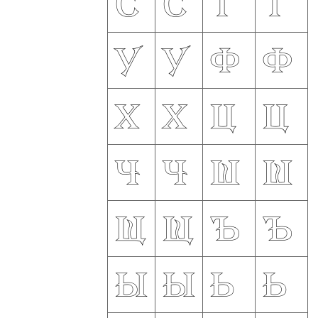
с
С
т
Т
у
У
ф
Ф
х
Х
ц
Ц
ч
Ч
ш
Ш
щ
Щ
ъ
Ъ
ы
Ы
ь
Ь