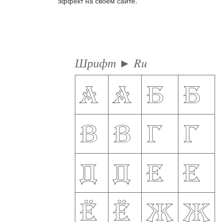
эффект на своём сайте.
Шрифт ► Ru
а
А
б
Б
в
В
г
Г
д
Д
е
Е
ё
Ё
ж
Ж