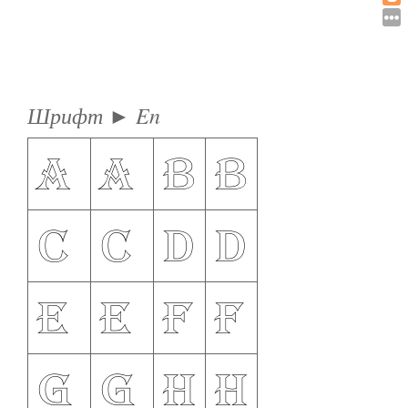
Шрифт ► En
a
A
b
B
c
C
d
D
e
E
f
F
g
G
h
H